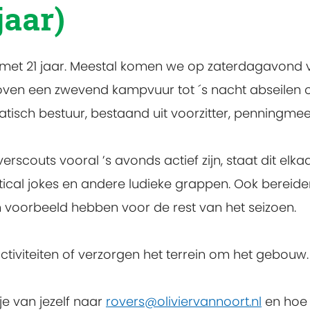
jaar)
met 21 jaar. Meestal komen we op zaterdagavond va
oven een zwevend kampvuur tot ´s nacht abseilen 
sch bestuur, bestaand uit voorzitter, penningmees
rscouts vooral ’s avonds actief zijn, staat dit elk
cal jokes en andere ludieke grappen. Ook bereide
n voorbeeld hebben voor de rest van het seizoen.
tiviteiten of verzorgen het terrein om het gebouw.
je van jezelf naar
rovers@oliviervannoort.nl
en hoe 