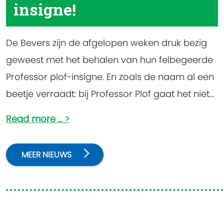
insigne!
De Bevers zijn de afgelopen weken druk bezig
geweest met het behalen van hun felbegeerde
Professor plof-insigne. En zoals de naam al een
beetje verraadt: bij Professor Plof gaat het niet
alleen om leren, maar ook om een beetje
Read more ...
knallen, ploffen en vooral heel veel ontdekken.
MEER NIEUWS