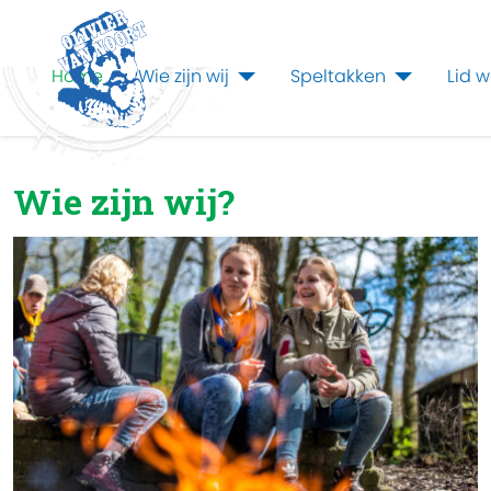
Home
Wie zijn wij
Speltakken
Lid 
Olivier van Noort
Wie zijn wij?