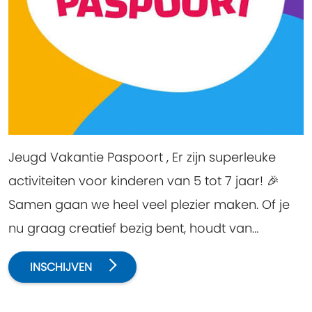
Jeugd Vakantie Paspoort , Er zijn superleuke
activiteiten voor kinderen van 5 tot 7 jaar! 🎉
Samen gaan we heel veel plezier maken. Of je
nu graag creatief bezig bent, houdt van
spelletjes, er is voor iedereen iets leuks te
INSCHIJVEN
beleven. Kom gezellig meedoen en beleef een
fantastische tijd vol avontuur en plezier!